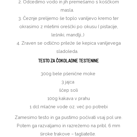
2. Odcedimo vodo in jih premešamo s koščkom
masla.
3. Čeznje prelijemo še toplo vaniljevo kremo ter
okrasimo z mletimi oreščki po okusu ( pistacije,
lešniki, mandlji…)
4. Zraven se odlično prileže še kepica vaniljevega
sladoleda.
TESTO ZA ČOKOLADNE TESTENINE
300g bele pšenične moke
3 jajca
ščep soli
100g kakava v prahu
1 dcl mlačne vode oz. več po potrebi
Zamesimo testo in ga pustimo počivati vsaj pol ure.
Potem ga razvaljamo in razrežemo na pribl. 6 mm
široke trakove – tagliatelle.