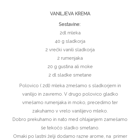
VANILJEVA KREMA
Sestavine:
2dl mleka
40 g sladkorja
2 vrečki vanili sladkorja
2 rumenjaka
20 g gustina ali moke
2 dl sladke smetane
Polovico ( 2dl) mleka zmešamo s sladkorjem in
vanilijo in zavremo. V drugo polovico gladko
vmešamo rumenjaka in moko, precedimo ter
zakuhamo v vrelo vanilijevo mleko.
Dobro prekuhamo in nato med ohlajanjem zamešamo
še tekočo sladko smetano.
Omaki po lastni želji dodamo razne arome, na primer