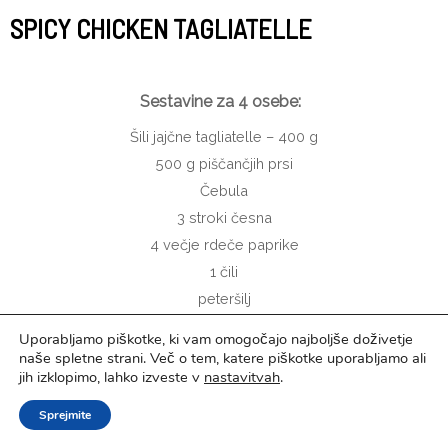
SPICY CHICKEN TAGLIATELLE
Sestavine za 4 osebe:
Šili jajčne tagliatelle – 400 g
500 g piščančjih prsi
Čebula
3 stroki česna
4 večje rdeče paprike
1 čili
peteršilj
oljčno olje
Uporabljamo piškotke, ki vam omogočajo najboljše doživetje
dimljena paprika v prahu
naše spletne strani. Več o tem, katere piškotke uporabljamo ali
jih izklopimo, lahko izveste v
nastavitvah
.
sol, poper
Priprava:
Sprejmite
Piščanec narežemo na trakove in ga mariniramo v oljčnem olju