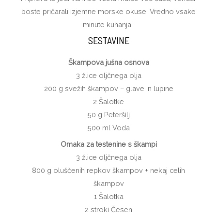
boste pričarali izjemne morske okuse. Vredno vsake
minute kuhanja!
SESTAVINE
Škampova jušna osnova
3
žlice
oljčnega
olja
200
g
s
vežih škampov – glave in lupine
2
Šalotke
50
g
Peteršilj
500
ml
Voda
Omaka za testenine s škampi
3
žlice
oljčnega
olja
800
g
o
luščenih repkov škampov + nekaj celih
škampov
1
Šalotka
2
stroki
Česen