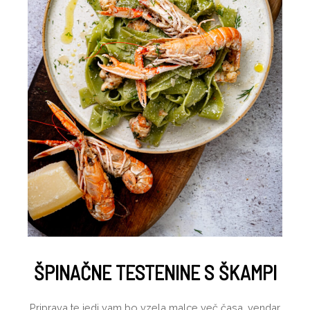
ŠPINAČNE TESTENINE S ŠKAMPI
Priprava te jedi vam bo vzela malce več časa, vendar