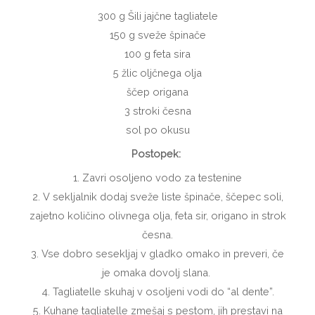
300 g Šili jajčne tagliatele
150 g sveže špinače
100 g feta sira
5 žlic oljčnega olja
ščep origana
3 stroki česna
sol po okusu
Postopek:
1. Zavri osoljeno vodo za testenine
2. V sekljalnik dodaj sveže liste špinače, ščepec soli,
zajetno količino olivnega olja, feta sir, origano in strok
česna.
3. Vse dobro sesekljaj v gladko omako in preveri, če
je omaka dovolj slana.
4. Tagliatelle skuhaj v osoljeni vodi do “al dente”.
5. Kuhane tagliatelle zmešaj s pestom, jih prestavi na