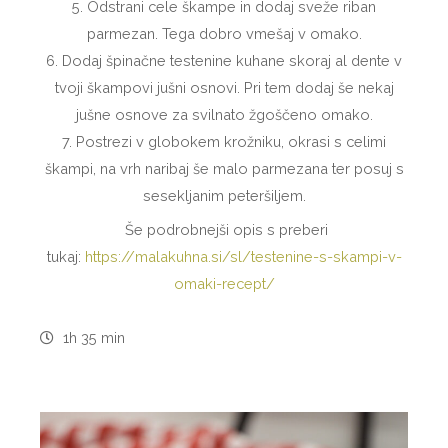
5. Odstrani cele škampe in dodaj sveže riban
parmezan. Tega dobro vmešaj v omako.
6. Dodaj špinačne testenine kuhane skoraj al dente v
tvoji škampovi jušni osnovi. Pri tem dodaj še nekaj
jušne osnove za svilnato žgoščeno omako.
7. Postrezi v globokem krožniku, okrasi s celimi
škampi, na vrh naribaj še malo parmezana ter posuj s
sesekljanim peteršiljem.
Še podrobnejši opis s preberi
tukaj:
https://malakuhna.si/sl/testenine-s-skampi-v-
omaki-recept/
1h 35 min