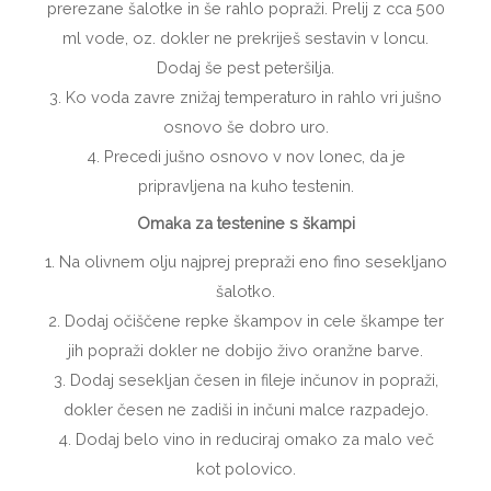
prerezane šalotke in še rahlo popraži. Prelij z cca 500
ml vode, oz. dokler ne prekriješ sestavin v loncu.
Dodaj še pest peteršilja.
3. Ko voda zavre znižaj temperaturo in rahlo vri jušno
osnovo še dobro uro.
4. Precedi jušno osnovo v nov lonec, da je
pripravljena na kuho testenin.
Omaka za testenine s škampi
1. Na olivnem olju najprej prepraži eno fino sesekljano
šalotko.
2. Dodaj očiščene repke škampov in cele škampe ter
jih popraži dokler ne dobijo živo oranžne barve.
3. Dodaj sesekljan česen in fileje inčunov in popraži,
dokler česen ne zadiši in inčuni malce razpadejo.
4. Dodaj belo vino in reduciraj omako za malo več
kot polovico.