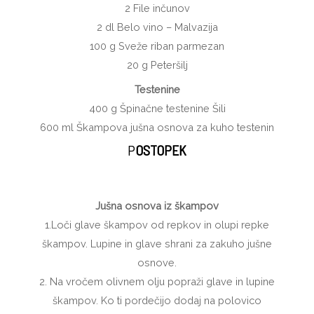
2
File inčunov
2
dl
Belo vino – Malvazija
100
g
Sveže riban parmezan
20
g
Peteršilj
Testenine
400
g
Špinačne testenine Šili
600
ml
Škampova jušna osnova za kuho testenin
P
OSTOPEK
Jušna osnova iz škampov
1.Loči glave škampov od repkov in olupi repke
škampov. Lupine in glave shrani za zakuho jušne
osnove.
2. Na vročem olivnem olju popraži glave in lupine
škampov. Ko ti pordečijo dodaj na polovico